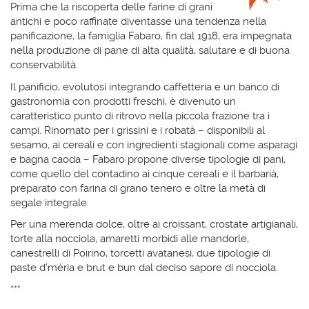
Prima che la riscoperta delle farine di grani
antichi e poco raffinate diventasse una tendenza nella
panificazione, la famiglia Fabaro, fin dal 1918, era impegnata
nella produzione di pane di alta qualità, salutare e di buona
conservabilità.
Il panificio, evolutosi integrando caffetteria e un banco di
gastronomia con prodotti freschi, è divenuto un
caratteristico punto di ritrovo nella piccola frazione tra i
campi. Rinomato per i grissini e i robatà – disponibili al
sesamo, ai cereali e con ingredienti stagionali come asparagi
e bagna caoda – Fabaro propone diverse tipologie di pani,
come quello del contadino ai cinque cereali e il barbarià,
preparato con farina di grano tenero e oltre la metà di
segale integrale.
Per una merenda dolce, oltre ai croissant, crostate artigianali,
torte alla nocciola, amaretti morbidi alle mandorle,
canestrelli di Poirino, torcetti avatanesi, due tipologie di
paste d’méria e brut e bun dal deciso sapore di nocciola.
***