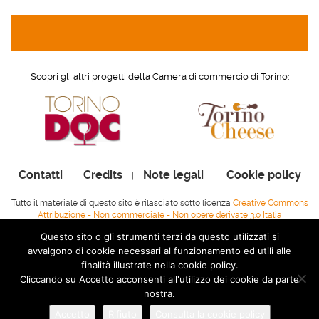
Scopri gli altri progetti della Camera di commercio di Torino:
Contatti
Credits
Note legali
Cookie policy
|
|
|
Tutto il materiale di questo sito è rilasciato sotto licenza
Creative Commons
Attribuzione - Non commerciale - Non opere derivate 3.0 Italia
Camera di commercio di Torino - Via Carlo Alberto, 16 - 10123 Torino -
Questo sito o gli strumenti terzi da questo utilizzati si
Centralino 011.57161 - Fax 011.5716516
avvalgono di cookie necessari al funzionamento ed utili alle
finalità illustrate nella cookie policy.
Indirizzo di posta elettronica certificata:
protocollo.generale@to.legalmail.camcom.it
Responsabile del
Cliccando su Accetto acconsenti all'utilizzo dei cookie da parte
procedimento di pubblicazione: Guido Bolatto (
g.bolatto@to.camcom.it
)
nostra.
Partita IVA: 02506470018 - Codice Fiscale: 80062130010
Accetto
Rifiuto
Consulta la cookie policy