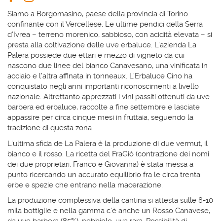
Siamo a Borgomasino, paese della provincia di Torino
confinante con il Vercellese. Le ultime pendici della Serra
d’Ivrea – terreno morenico, sabbioso, con acidità elevata – si
presta alla coltivazione delle uve erbaluce. L’azienda La
Palera possiede due ettari e mezzo di vigneto da cui
nascono due linee del bianco Canavesano, una vinificata in
acciaio e l’altra affinata in tonneaux. L’Erbaluce Cino ha
conquistato negli anni importanti riconoscimenti a livello
nazionale. Altrettanto apprezzati i vini passiti ottenuti da uve
barbera ed erbaluce, raccolte a fine settembre e lasciate
appassire per circa cinque mesi in fruttaia, seguendo la
tradizione di questa zona.
L’ultima sfida de La Palera è la produzione di due vermut, il
bianco e il rosso. La ricetta del FraGiò (contrazione dei nomi
dei due proprietari, Franco e Giovanna) è stata messa a
punto ricercando un accurato equilibrio fra le circa trenta
erbe e spezie che entrano nella macerazione.
La produzione complessiva della cantina si attesta sulle 8-10
mila bottiglie e nella gamma c’è anche un Rosso Canavese,