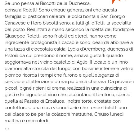
Se uno pensa ai Biscotti della Duchessa,
pensa a Roletti. Sono cinque generazioni che questa
famiglia di pasticceri celebra le dolci bontà a San Giorgio
Canavese e i loro biscotti sono, a tutti gli effetti, la specialità
del posto. Realizzati a mano secondo la ricetta del fondatore
Giuseppe Roletti, sono friabili ed eterei, hanno come
ingrediente protagonista il cacao e sono ideali da abbinare a
una tazza di cioccolata calda. Lydia d’Aremberg, duchessa di
Pistoia da cui prendono il nome, amava gustarli quando
soggiornava nel vicino castello di Agliè. Il locale è un inno
d’amore alla storicità del luogo: con boiserie interne e vetri a
piombo ricorda i tempi che furono e quell’eleganza di
servizio e di attenzione ormai più unica che rara. Da provare i
piccoli bignè ripieni di crema realizzati in una quindicina di
gusti e le bignole al vino che raccontano il territorio, specie
quella al Passito di Erbaluce. Inoltre torte, crostate con
confetture e una ricca viennoiserie che rende Roletti uno
dei place to be per le colazioni mattutine. Chiuso lunedì
mattina e mercoledì.
***