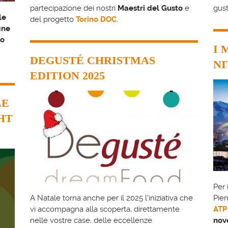
partecipazione dei nostri
Maestri del Gusto
e
gust
le
del progetto
Torino DOC
.
fine
no
I 
DEGUSTÉ CHRISTMAS
NI
EDITION 2025
LE
HT
Per 
A Natale torna anche per il 2025 l’iniziativa che
Piem
vi accompagna alla scoperta, direttamente
ATP
nelle vostre case, delle eccellenze
nov