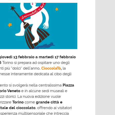
giovedì 13 febbraio a martedì 17 febbraio
6
Torino si prepara ad ospitare uno degli
ti più “dolci” dell’anno,
CioccolaTò
,
la
esse interamente dedicata al cibo degli
ento si svolgerà nella centralissima
Piazza
orio Veneto
e in alcune sedi museali e
zzi storici. La nuova edizione vuole
rizzare
Torino
come
grande città e
itale del cioccolato
, offrendo ai visitatori
sperienza multisensoriale che intreccia