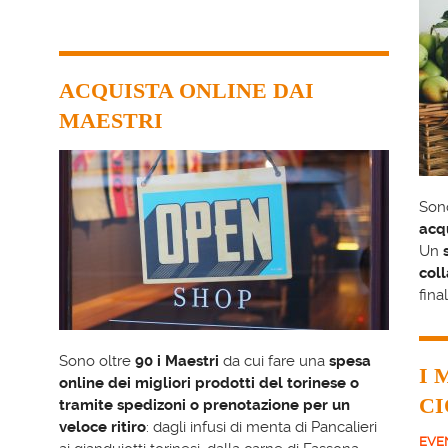
ACQUISTA ONLINE DAI
MAESTRI
Sono
acqu
Un
col
fina
Sono oltre
90 i Maestri
da cui fare una
spesa
I 
online dei migliori prodotti del torinese o
CI
tramite spedizoni o prenotazione per un
veloce ritiro
: dagli infusi di menta di Pancalieri
EVE