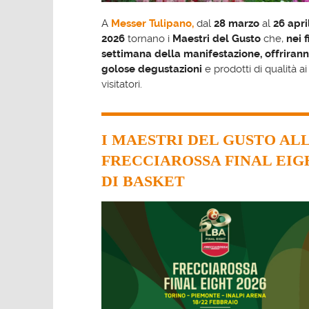
A
Messer Tulipano,
dal
28 marzo
al
26 apri
2026
tornano i
Maestri del Gusto
che,
nei 
settimana della manifestazione, offriran
golose degustazioni
e prodotti di qualità ai
visitatori.
I MAESTRI DEL GUSTO AL
FRECCIAROSSA FINAL EIG
DI BASKET