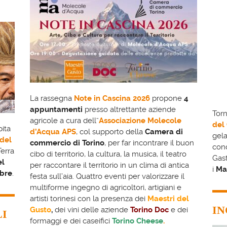
La rassegna
Note in Cascina 2026
propone
4
appuntamenti
presso altrettante aziende
Tor
agricole a cura dell”
Associazione Molecole
del 
pita
d’Acqua APS
, col supporto della
Camera di
gela
del
commercio di Torino
, per far incontrare il buon
cond
Terra
cibo di territorio, la cultura, la musica, il teatro
Gast
el
per raccontare il territorio in un clima di antica
i
Mae
mbre
.
festa sull’aia. Quattro eventi per valorizzare il
multiforme ingegno di agricoltori, artigiani e
artisti torinesi con la presenza dei
Maestri del
IN
Gusto
,
dei vini delle aziende
Torino Doc
e dei
LI
formaggi e dei caseifici
Torino Cheese
.