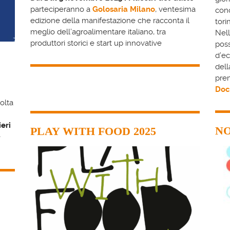
parteciperanno a
Golosaria Milano
, ventesima
cono
edizione della manifestazione che racconta il
tori
meglio dell’agroalimentare italiano, tra
Nel
produttori storici e start up innovative
poss
d’ec
del
prem
Doc
volta
eri
NO
PLAY WITH FOOD 2025
e