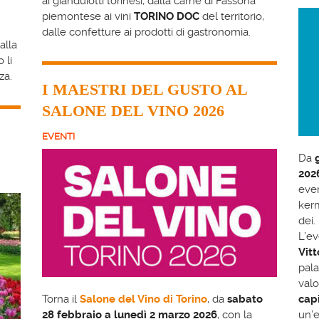
ai gianduiotti torinesi, dalla carne di Fassona
piemontese ai vini
TORINO DOC
del territorio,
dalle confetture ai prodotti di gastronomia.
alla
 li
za.
I MAESTRI DEL GUSTO AL
SALONE DEL VINO 2026
EVENTI
Da
202
even
kerm
dei.
L’ev
Vitt
pala
valo
Torna il
Salone del Vino di Torino
, da
sabato
cap
28 febbraio a lunedì 2 marzo 2026
, con la
un’e