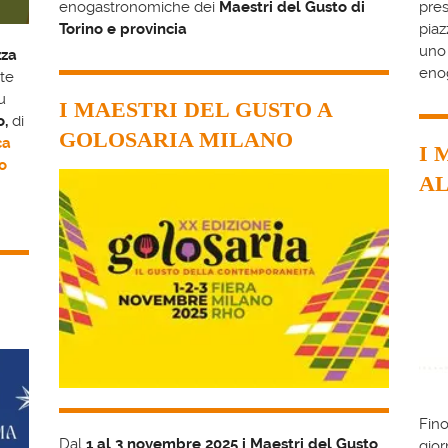
enogastronomiche dei
Maestri del Gusto
di
pres
Torino e provincia
piaz
uno 
zza
enog
te
u
I MAESTRI DEL GUSTO A
o,
di
GOLOSARIA MILANO
ca
I 
o
AL
Fino
Dal
1 al 3 novembre 2025 i Maestri del Gusto
gior