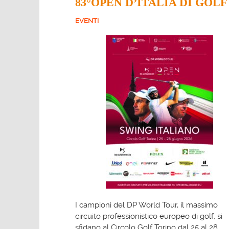
83°OPEN D’ITALIA DI GOLF
EVENTI
I campioni del DP World Tour, il massimo
circuito professionistico europeo di golf, si
sfidano al Circolo Golf Torino
dal 25 al 28