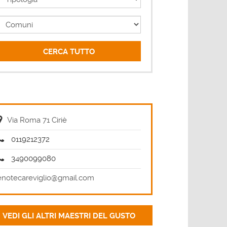
Comuni
Via Roma 71 Ciriè
0119212372
3490099080
enotecareviglio@gmail.com