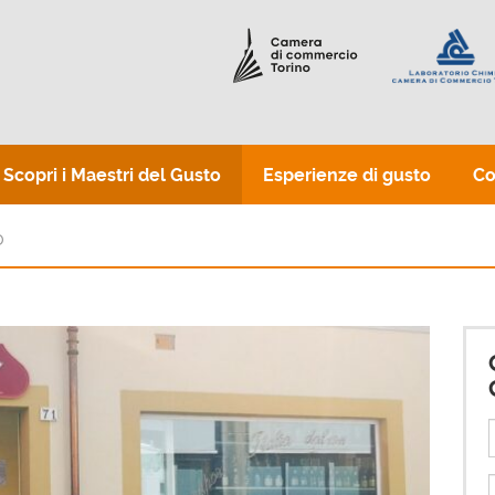
Scopri i Maestri del Gusto
Esperienze di gusto
Co
l
T