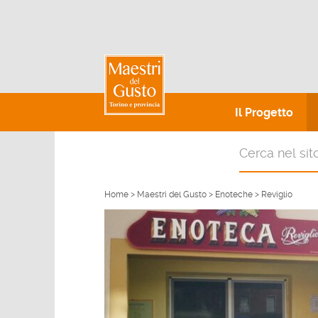
Il Progetto
Home
>
Maestri del Gusto
>
Enoteche
>
Reviglio