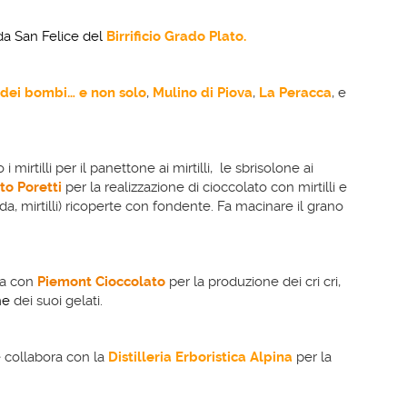
da San Felice del
Birrificio Grado Plato.
dei bombi… e non solo
,
Mulino di Piova
,
La Peracca
, e
 mirtilli per il panettone ai mirtilli, le sbrisolone ai
to Poretti
per la realizzazione di cioccolato con mirtilli e
da, mirtilli) ricoperte con fondente. Fa macinare il grano
a con
Piemont Cioccolato
per la produzione dei cri cri,
ne
dei suoi gelati.
 collabora con la
Distilleria
Erboristica
Alpina
per la