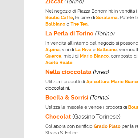
Ziccat
(Torino)
Nel negozio di Piazza Borromini: in vendita i
Boutic Caffè
,
le birre di
Soralamà
.
Potete t
Balbiano
e
The Tea
.
La Perla di Torino
(Torino)
In vendita all’interno del negozio si possono
Alpina
, vini di
La Rivà
e
Balbiano
,
vermout
Querce
, mieli di
Mario Bianco
, composte di
Aceto Reale.
Nella cioccolata
(Ivrea)
Utilizza i prodotti di
Apicoltura Mario Bianc
cioccolatini.
Boella & Sorrisi
(Torino)
Utilizza le miscele e vende i prodotti di
Bout
C
hocolat
(Gassino Torinese)
Collabora con birrificio
Grado Plato
per la r
Strada S. Felice.