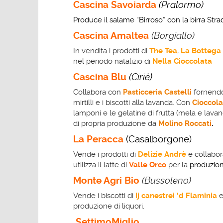
Cascina Savoiarda
(Pralormo)
Produce il salame “Birroso” con la birra Stra
Cascina Amaltea
(Borgiallo)
In vendita i prodotti di
The Tea
,
La Bottega 
nel periodo natalizio di
Nella Cioccolata
Cascina Blu
(
Ciriè)
Collabora con
Pasticceria Castelli
fornendo i
mirtilli e i biscotti alla lavanda. Con
Cioccola
lamponi e le gelatine di frutta (mela e lavan
di propria produzione da
Molino Roccati
.
La Peracca
(Casalborgone)
Vende i prodotti di
Delizie Andrè
e collabor
utilizza il latte di
Valle Orco
per la
produzio
Monte
Agri Bio
(Bussoleno)
Vende i biscotti di
Ij canestrei
‘d Flaminia
e
produzione di liquori.
SettimoMiglio