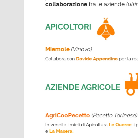
collaborazione
fra le aziende
(ult
APICOLTORI
Miemole
(Vinovo)
Collabora con
Davide Appendino
per la rea
AZIENDE AGRICOLE
AgriCooPecetto
(Pecetto Torinese)
In vendita i mieli di Apicoltura
Le Querce
, i
e
La Masera.