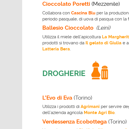
Cioccolato
Poretti
(Mezzenile)
Collabora con
Cascina Blu
per la produzione
periodo pasquale, di uova di pasqua con la fr
Ballesio Cioccolato
(Leinì)
Utilizza il miele dell’apicoltura
La Margheri
prodotti si trovano da
Il gelato di Giulia
e a
Latteria Bera
.
DROGHERIE
L’Evo di Eva
(Torino)
Utilizza i prodotti di
Agrimani
per servire deg
dell’azienda agricola
Monte
Agri
Bio
.
Verdessenza Ecobottega
(Torino)