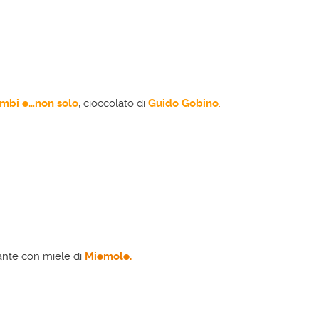
mbi e…non solo
, cioccolato di
Guido Gobino
.
riante con miele di
Miemole.