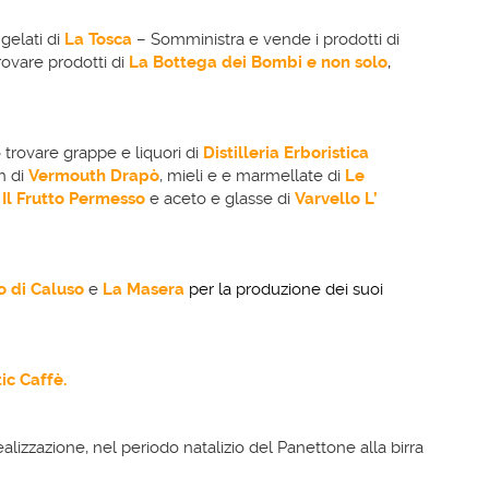
 gelati di
La Tosca
– Somministra e vende i prodotti di
rovare prodotti di
La Bottega
dei Bombi e non
solo
,
 trovare grappe e liquori di
Distilleria Erboristica
h di
Vermouth Drapò
, mieli e e marmellate di
Le
Il Frutto Permesso
e aceto e glasse di
Varvello L’
o
di Caluso
e
La Masera
per la produzione dei suoi
ic Caffè.
ealizzazione, nel periodo natalizio del Panettone alla birra